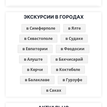
ЭКСКУРСИИ В ГОРОДАХ
в Симферполе
в Ялте
в Севастополе
в Судаке
в Евпатории
в Феодосии
в Алуште
в Бахчисарай
в Керчи
в Коктебеле
в Балаклаве
в Гурзуфе
в Саках