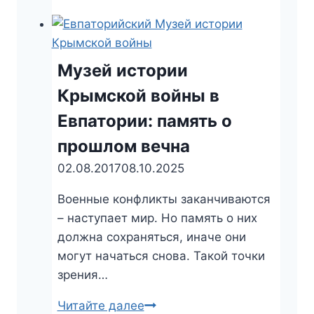
Джарган
—
живописное
урочище
Музей истории
и
Крымской войны в
гора
Евпатории: память о
близ
Симферополя
прошлом вечна
02.08.2017
08.10.2025
Военные конфликты заканчиваются
– наступает мир. Но память о них
должна сохраняться, иначе они
могут начаться снова. Такой точки
зрения…
Читайте далее
Музей