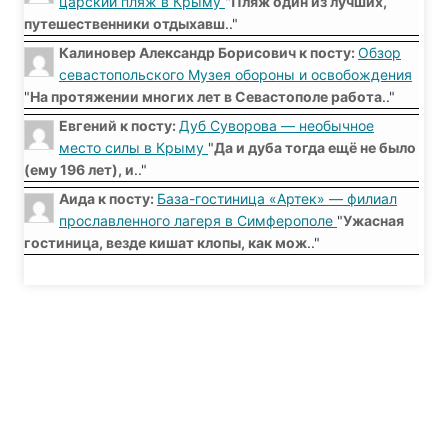
царский пляж в Крыму
"
Пляж один из лучших,
путешественники отдыхавш
.."
Калиновер Александр Борисович к посту:
Обзор
севастопольского Музея обороны и освобождения
"
На протяжении многих лет в Севастополе работа
.."
Евгений к посту:
Дуб Суворова — необычное
место силы в Крыму
"
Да и дуба тогда ещё не было
(ему 196 лет), и
.."
Аида к посту:
База-гостиница «Артек» — филиал
прославленного лагеря в Симферополе
"
Ужасная
гостиница, везде кишат клопы, как мож
.."