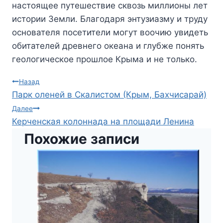
настоящее путешествие сквозь миллионы лет
истории Земли. Благодаря энтузиазму и труду
основателя посетители могут воочию увидеть
обитателей древнего океана и глубже понять
геологическое прошлое Крыма и не только.
Навигация
Назад
Парк оленей в Скалистом (Крым, Бахчисарай)
по
Далее
Керченская колоннада на площади Ленина
записям
Похожие записи