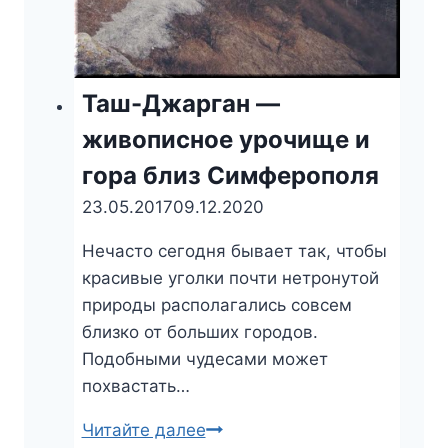
Таш-Джарган —
живописное урочище и
гора близ Симферополя
23.05.2017
09.12.2020
Нечасто сегодня бывает так, чтобы
красивые уголки почти нетронутой
природы располагались совсем
близко от больших городов.
Подобными чудесами может
похвастать…
Читайте далее
Таш-