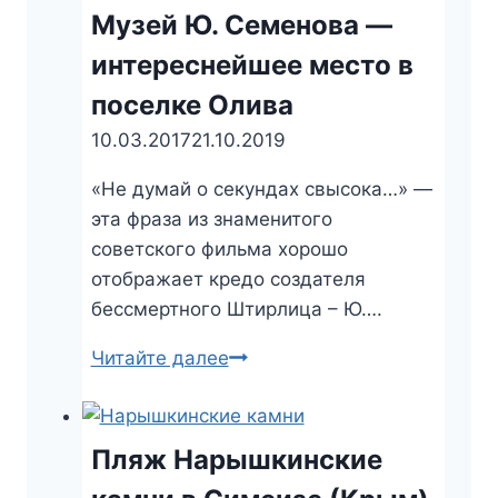
одна
Музей Ю. Семенова —
из
интереснейшее место в
памяток
поселке Олива
караимов
Крыма
10.03.2017
21.10.2019
«Не думай о секундах свысока…» —
эта фраза из знаменитого
советского фильма хорошо
отображает кредо создателя
бессмертного Штирлица – Ю….
Читайте далее
Музей
Ю.
Семенова
—
Пляж Нарышкинские
интереснейшее