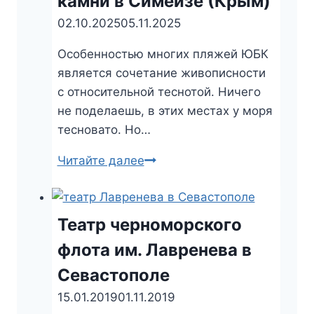
камни в Симеизе (Крым)
место
02.10.2025
05.11.2025
в
поселке
Особенностью многих пляжей ЮБК
Олива
является сочетание живописности
с относительной теснотой. Ничего
не поделаешь, в этих местах у моря
тесновато. Но…
Читайте далее
Пляж
Нарышкинские
камни
в
Театр черноморского
Симеизе
флота им. Лавренева в
(Крым)
Севастополе
15.01.2019
01.11.2019