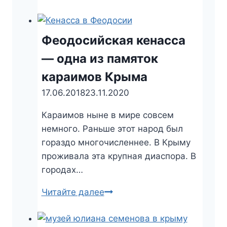
истории
Крымской
войны
Феодосийская кенасса
в
— одна из памяток
Евпатории:
караимов Крыма
память
о
17.06.2018
23.11.2020
прошлом
Караимов ныне в мире совсем
вечна
немного. Раньше этот народ был
гораздо многочисленнее. В Крыму
проживала эта крупная диаспора. В
городах…
Читайте далее
Феодосийская
кенасса
—