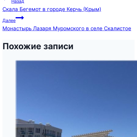
Гора Бешик-Тау под
Бахчисараем
27.04.2025
05.11.2025
Горы Крыма знамениты не высотой, а
прекрасными видами, богатой историей и