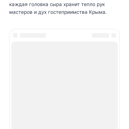
каждая головка сыра хранит тепло рук
мастеров и дух гостеприимства Крыма.
Навигация по записям
Назад
Скала Бегемот в городе Керчь (Крым)
Далее
Монастырь Лазаря Муромского в селе Скалистое
Похожие записи