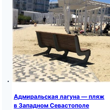
еще более интересным фольклором,
связанным с ними. Бешик-Тау,
расположенная…
Читайте далее
Гора Бешик-Тау под
Бахчисараем
Дом-музей Пушкина — место
вдохновения великого поэта в
Гурзуфе
02.05.2017
20.10.2019
ЮБК называют «сказкой» Крыма – это