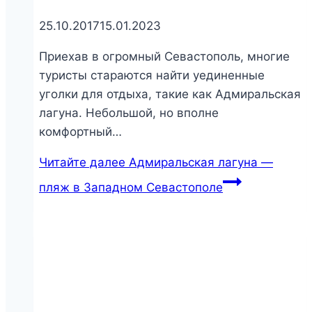
понимаешь не только в Ялте, но и в районах
восточнее, например в Гурзуфе. Музей…
Читайте далее
Дом-музей Пушкина —
место вдохновения великого поэта в
Гурзуфе
Скала Дива — популярное у
киношников место в Симеизе
07.08.2016
27.05.2025
Западные окрестности Большой Ялты