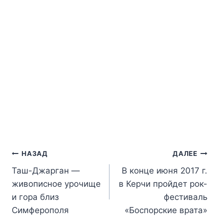
Навигация
НАЗАД
ДАЛЕЕ
Таш-Джарган —
В конце июня 2017 г.
по
живописное урочище
в Керчи пройдет рок-
записям
и гора близ
фестиваль
Симферополя
«Боспорские врата»