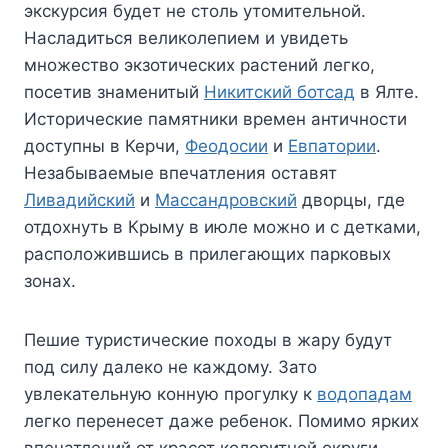
экскурсия будет не столь утомительной.
Насладиться великолепием и увидеть
множество экзотических растений легко,
посетив знаменитый
Никитский ботсад
в Ялте.
Исторические памятники времен античности
доступны в Керчи,
Феодосии
и
Евпатории
.
Незабываемые впечатления оставят
Ливадийский
и
Массандровский
дворцы, где
отдохнуть в Крыму в июле можно и с детками,
расположившись в прилегающих парковых
зонах.
Пешие туристические походы в жару будут
под силу далеко не каждому. Зато
увлекательную конную прогулку к
водопадам
легко перенесет даже ребенок. Помимо ярких
впечатлений от красот колоритной округи,