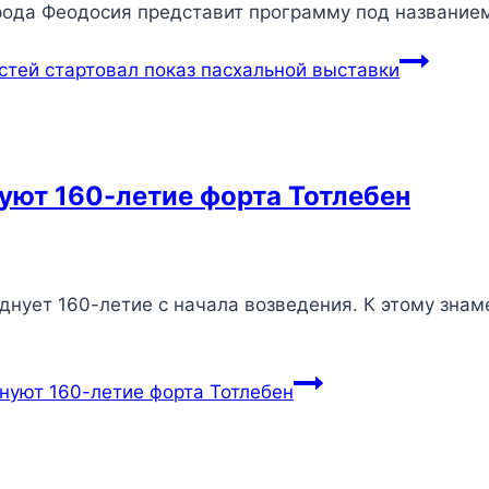
рода Феодосия представит программу под название
тей стартовал показ пасхальной выставки
нуют 160-летие форта Тотлебен
азднует 160-летие с начала возведения. К этому зна
днуют 160-летие форта Тотлебен