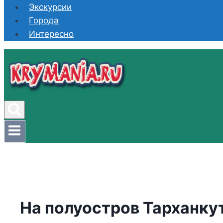
Экскурсии
Города
Интересно
На полуостров Тарханку