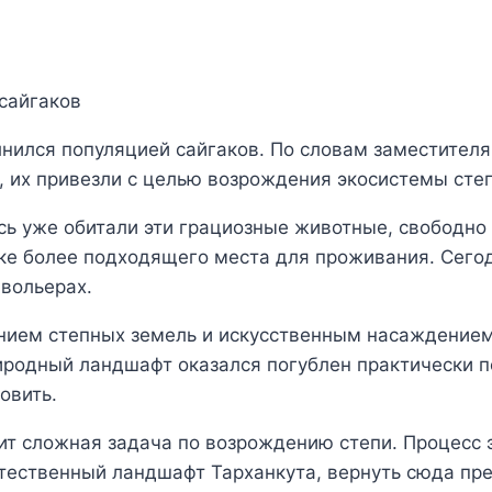
нился популяцией сайгаков. По словам заместителя
 их привезли с целью возрождения экосистемы сте
есь уже обитали эти грациозные животные, свободн
ске более подходящего места для проживания. Сего
 вольерах.
нием степных земель и искусственным насаждением
иродный ландшафт оказался погублен практически п
овить.
т сложная задача по возрождению степи. Процесс 
естественный ландшафт Тарханкута, вернуть сюда пр